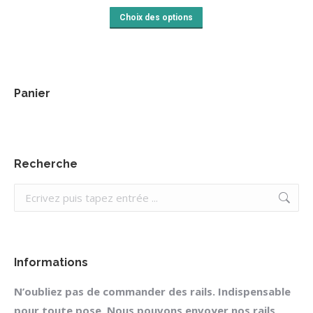
Ce
Choix des options
produit
a
plusieurs
variations.
Panier
Les
options
peuvent
Recherche
être
choisies
Recherche
sur
la
page
Informations
du
produit
N’oubliez pas de
commander des rails
. Indispensable
pour toute pose. Nous pouvons envoyer nos rails